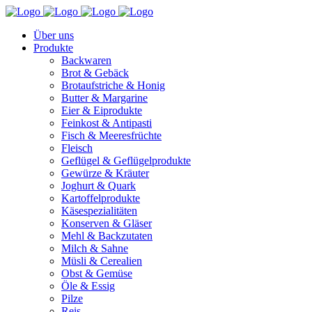
Über uns
Produkte
Backwaren
Brot & Gebäck
Brotaufstriche & Honig
Butter & Margarine
Eier & Eiprodukte
Feinkost & Antipasti
Fisch & Meeresfrüchte
Fleisch
Geflügel & Geflügelprodukte
Gewürze & Kräuter
Joghurt & Quark
Kartoffelprodukte
Käsespezialitäten
Konserven & Gläser
Mehl & Backzutaten
Milch & Sahne
Müsli & Cerealien
Obst & Gemüse
Öle & Essig
Pilze
Reis