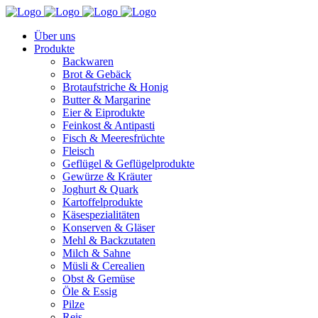
Über uns
Produkte
Backwaren
Brot & Gebäck
Brotaufstriche & Honig
Butter & Margarine
Eier & Eiprodukte
Feinkost & Antipasti
Fisch & Meeresfrüchte
Fleisch
Geflügel & Geflügelprodukte
Gewürze & Kräuter
Joghurt & Quark
Kartoffelprodukte
Käsespezialitäten
Konserven & Gläser
Mehl & Backzutaten
Milch & Sahne
Müsli & Cerealien
Obst & Gemüse
Öle & Essig
Pilze
Reis