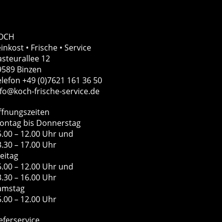
OCH
inkost • Frische • Service
asteurallee 12
9589 Binzen
elefon +49 (0)7621 161 36 50
nfo@koch-frische-service.de
ffnungszeiten
ontag bis Donnerstag
5.00 – 12.00 Uhr und
3.30 – 17.00 Uhr
eitag
5.00 – 12.00 Uhr und
3.30 – 16.00 Uhr
amstag
5.00 – 12.00 Uhr
eferservice