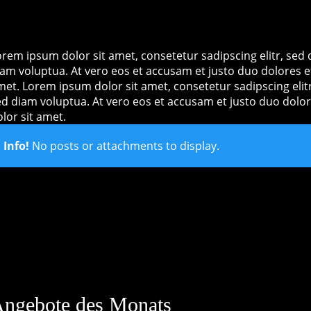
orem ipsum dolor sit amet, consetetur sadipscing elitr, se
iam voluptua. At vero eos et accusam et justo duo dolores e
met. Lorem ipsum dolor sit amet, consetetur sadipscing eli
ed diam voluptua. At vero eos et accusam et justo duo dolor
lor sit amet.
Info!
No posts or attachments to display.
ngebote des Monats